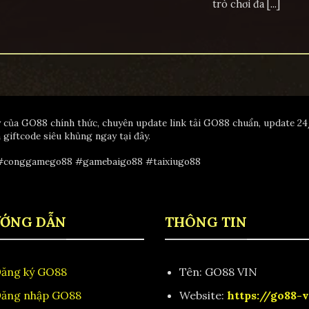
trò chơi đa [...]
lý của GO88 chính thức, chuyên update link tải GO88 chuẩn, update 2
giftcode siêu khủng ngay tại đây.
#conggamego88 #gamebaigo88 #taixiugo88
ỚNG DẪN
THÔNG TIN
Cảnh báo người chơi phát hiện website GO88 giả mạo
ăng ký GO88
Tên: GO88 VIN
àng Fake
ăng nhập GO88
Website:
https://go88-
ời để ý khi vào nhầm cổng game bài GO88 giả: