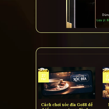
Tải GO88 APK cho Android 
27
2
Th7
Th
Bước 1: Anh em vào trang chủ
htt
Android
hoặc quét mã QR để tải f
Bước 2: Sau khi tải xong, vào Cài 
Cách chơi xóc đĩa Go88 dễ
Samsung, OPPO, Xiaomi hay Vivo đ