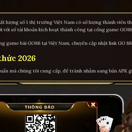
ất lượng số 1 thị trường Việt Nam có số lượng thành viên 
ới vời số tài khoản kích hoạt thành công tại cổng game GO88
ổng game bài GO88 tại Việt Nam, chuyên cập nhật link GO 88,
thức 2026
uẩn mà chúng tôi cung cấp, để tránh nhầm sang bản APK giả,