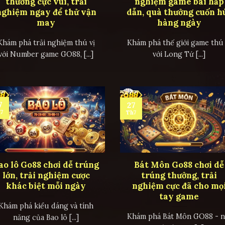
thưởng cực vui, trải
nghiệm game bài hấp
 chờ hệ thống cập nhật dữ liệu lần đầu rồi đăng nhập tài kh
nghiệm ngay để thử vận
dẫn, quà thưởng cuốn h
ừng ngay vì đó có thể là bản fake.
may
hàng ngày
Khám phá trải nghiệm thú vị
Khám phá thế giới game thú 
ên iPhone chuẩn
với Number game GO88, [...]
với Long Tứ [...]
 iOS được cập nhật tại trang chính thức của cổng game G
 hình để app không bị văng khi mở. Cách làm rất gọn: vào 
g dụng GO 88 rồi nhấn “Tin cậy”.
7
27
chính, mở app, chờ cập nhật dữ liệu và đăng nhập. Nếu iPhon
7
Th7
 đúng mục quản lý thiết bị để xác nhận là chạy ổn.
ng giả mạo cổng game bài GO88
ao lô Go88 chơi dễ trúng
Bát Môn Go88 chơi dễ
iệt Nam nên 1-2 năm trở lại đây, số lượng website giả mạo
G
lớn, trải nghiệm cược
trúng thưởng, trải
khác biệt mỗi ngày
nghiệm cực đã cho mọ
tay game
Khám phá kiểu dáng và tính
Khám phá Bát Môn GO88 - n
năng của Bao lô [...]