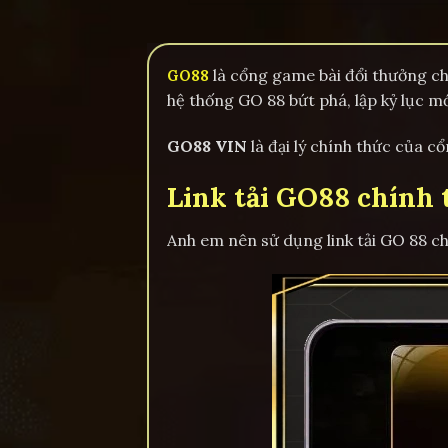
là cổng game bài đổi thưởng ch
GO88
hệ thống GO 88 bứt phá, lập kỷ lục m
GO88 VIN
là đại lý chính thức của c
Link tải GO88 chính 
Anh em nên sử dụng link tải GO 88 ch