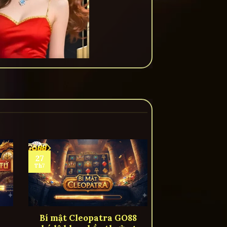
27
Th7
8 chính hãng t → chọn mục
Tải App
ồi mở file APK để cài đặt. Máy
Bí mật Cleopatra GO88
chút.