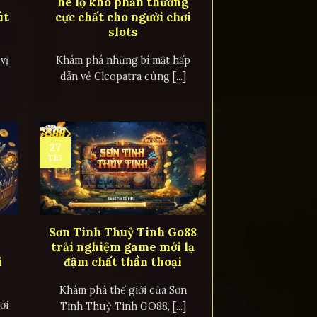
hé lộ kho phần thưởng
oản. Nếu app yêu cầu quyền lạ như
út
cực chất cho người chơi
slots
vị
Khám phá những bí mật hấp
dẫn về Cleopatra cùng [...]
O88
Cài đặt → Cài đặt chung → VPN &
27
e báo “Nhà phát triển không được tin
Th7
Sơn Tinh Thuỷ Tinh Go88
O 88
xuất hiện tràn lan.
trải nghiệm game mới lạ
i
đậm chất thần thoại
Khám phá thế giới của Sơn
ơi
Tinh Thuỷ Tinh GO88, [...]